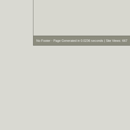
No Footer - Page Generated in 0.0236 seconds | Site Views: 667