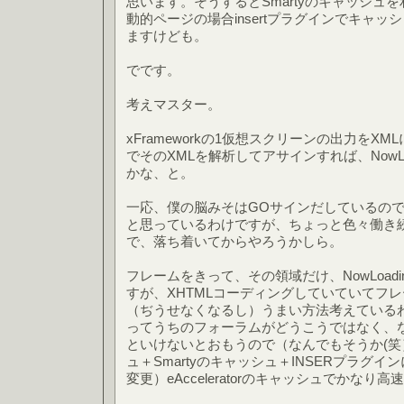
思います。そうするとSmartyのキャッシュ
動的ページの場合insertプラグインでキャ
ますけども。
でです。
考えマスター。
xFrameworkの1仮想スクリーンの出力をXM
でそのXMLを解析してアサインすれば、NowLo
かな、と。
一応、僕の脳みそはGOサインだしているの
と思っているわけですが、ちょっと色々働き
で、落ち着いてからやろうかしら。
フレームをきって、その領域だけ、NowLoad
すが、XHTMLコーディングしていていてフ
（ぢうせなくなるし）うまい方法考えている
ってうちのフォーラムがどうこうではなく、
といけないとおもうので（なんでもそうか(笑）（
ュ＋Smartyのキャッシュ＋INSERプラグ
変更）eAcceleratorのキャッシュでかな