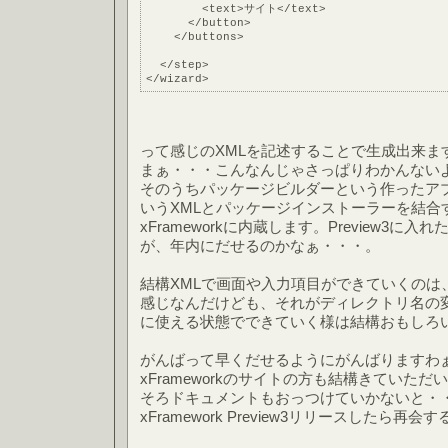
        <text>サイト</text>
      </button>
    </buttons>
  </step>
</wizard>
って感じのXMLを記述することで生成出来ま
まぁ・・・こんなんじゃさっぱりわかんない
そのうちパッケージビルダーという作ったア
いうXMLとパッケージインストーラーを結合す
xFrameworkに内蔵します。Preview3
が、年内にだせるのかなぁ・・・。
結構XMLで画面や入力項目ができていくのは
感じなんだけども、それがディレクトリ名の
に使える状態でできていく様は結構おもしろ
がんばって早くだせるようにがんばりますわ
xFrameworkのサイトの方も結構きていた
そろドキュメントもおっつけていかないと・
xFramework Preview3リリースしたら再