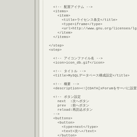
    <!-- 配置アイテム -->
    <items>
      <item>
        <title>ライセンス条文</title>
        <type>iframe</type>
        <url>http://www.gnu.org/licenses/lg
      </item>
    </items>
  </step>
  <step>
    <!-- アイコンファイル名 -->
    <icon>icon_db.gif</icon>
    <!-- タイトル -->
    <title>MySQLデータベース構成設定</title>
    <!-- 概要 -->
    <description><![CDATA[xForumを
    <!-- ボタン設定
      next  :次へボタン
      prev  :前へボタン
      reload:再読込ボタン
    -->
    <buttons>
      <button>
        <type>next</type>
        <text>次へ</text>
      </button>