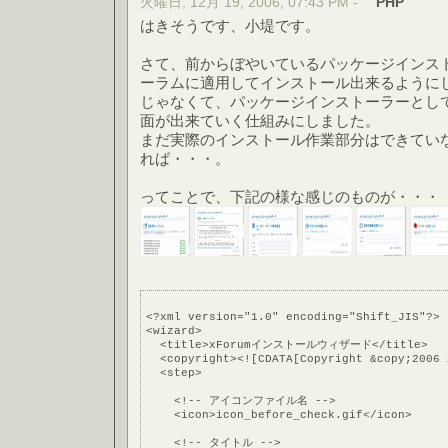
火曜日, 12月 19, 2006, 07:43 PM -
PHP
はきそうです、小堤です。
さて、前からぼやいているパッケージインス
ーラムに適用してインストール出来るように
じゃなくて、パッケージインストーラーとして
面が出来ていく仕組みにしました。
まだ実際のインストール作業部分はできてい
れば・・・。
ってことで、下記の様な感じのものが・・・
<?xml version="1.0" encoding="Shift_JIS"?>
<wizard>
  <title>xForumインストールウィザード</title>
  <copyright><![CDATA[Copyright &copy;2006 
  <step>
    <!-- アイコンファイル名 -->
    <icon>icon_before_check.gif</icon>
    <!-- タイトル -->