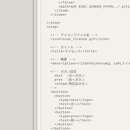
        </false>
        <path>%XF_EXEC_SCREEN_PATH%../_acti
      </item>
    </items>
  </step>
  <step>
    <!-- アイコンファイル名 -->
    <icon>icon_license.gif</icon>
    <!-- タイトル -->
    <title>ライセンス</title>
    <!-- 概要 -->
    <description><![CDATA[xForumは、LG
    <!-- ボタン設定
      next  :次へボタン
      prev  :前へボタン
      reload:再読込ボタン
    -->
    <buttons>
      <button>
        <type>next</type>
        <text>次へ</text>
      </button>
      <button>
        <type>prev</type>
        <text>前へ</text>
      </button>
    </buttons>