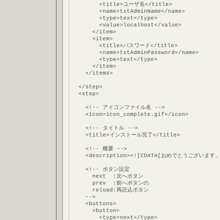
        <title>ユーザ名</title>
        <name>txtAdminName</name>
        <type>text</type>
        <value>localhost</value>
      </item>
      <item>
        <title>パスワード</title>
        <name>txtAdminPassword</name>
        <type>text</type>
      </item>
    </items>
  </step>
  <step>
    <!-- アイコンファイル名 -->
    <icon>icon_complete.gif</icon>
    <!-- タイトル -->
    <title>インストール完了</title>
    <!-- 概要 -->
    <description><![CDATA[おめでとうご
    <!-- ボタン設定
      next  :次へボタン
      prev  :前へボタンの
      reload:再読込ボタン
    -->
    <buttons>
      <button>
        <type>next</type>