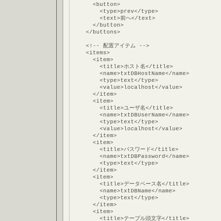
      <button>
        <type>prev</type>
        <text>前へ</text>
      </button>
    </buttons>
    <!-- 配置アイテム -->
    <items>
      <item>
        <title>ホスト名</title>
        <name>txtDBHostName</name>
        <type>text</type>
        <value>localhost</value>
      </item>
      <item>
        <title>ユーザ名</title>
        <name>txtDBUserName</name>
        <type>text</type>
        <value>localhost</value>
      </item>
      <item>
        <title>パスワード</title>
        <name>txtDBPassword</name>
        <type>text</type>
      </item>
      <item>
        <title>データベース名</title>
        <name>txtDBName</name>
        <type>text</type>
      </item>
      <item>
        <title>テーブル頭文字</title>