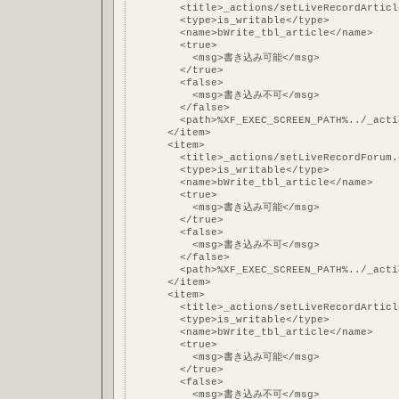
        <title>_actions/setLiveRecordArticl
        <type>is_writable</type>
        <name>bWrite_tbl_article</name>
        <true>
          <msg>書き込み可能</msg>
        </true>
        <false>
          <msg>書き込み不可</msg>
        </false>
        <path>%XF_EXEC_SCREEN_PATH%../_acti
      </item>
      <item>
        <title>_actions/setLiveRecordForum.
        <type>is_writable</type>
        <name>bWrite_tbl_article</name>
        <true>
          <msg>書き込み可能</msg>
        </true>
        <false>
          <msg>書き込み不可</msg>
        </false>
        <path>%XF_EXEC_SCREEN_PATH%../_acti
      </item>
      <item>
        <title>_actions/setLiveRecordArticl
        <type>is_writable</type>
        <name>bWrite_tbl_article</name>
        <true>
          <msg>書き込み可能</msg>
        </true>
        <false>
          <msg>書き込み不可</msg>