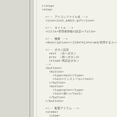
  </step>
  <step>
    <!-- アイコンファイル名 -->
    <icon>icon_admin.gif</icon>
    <!-- タイトル -->
    <title>管理者情報の設定</title>
    <!-- 概要 -->
    <description><![CDATA[xForumを管理する
    <!-- ボタン設定
      next  :次へボタン
      prev  :前へボタンの
      reload:再読込ボタン
    -->
    <buttons>
      <button>
        <type>next</type>
        <text>インストール</text>
      </button>
      <button>
        <type>prev</type>
        <text>前へ</text>
      </button>
    </buttons>
    <!-- 配置アイテム -->
    <items>
      <item>