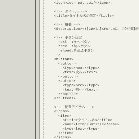
    <icon>icon_path.gif</icon>
    <!-- タイトル -->
    <title>タイトル名の設定</title>
    <!-- 概要 -->
    <description><![CDATA[xForumに、ご利
    <!-- ボタン設定
      next  :次へボタン
      prev  :前へボタン
      reload:再読込ボタン
    -->
    <buttons>
      <button>
        <type>next</type>
        <text>次へ</text>
      </button>
      <button>
        <type>prev</type>
        <text>前へ</text>
      </button>
    </buttons>
    <!-- 配置アイテム -->
    <items>
      <item>
        <title>タイトル名</title>
        <name>txtForumTitle</name>
        <type>text</type>
      </item>
    </items>