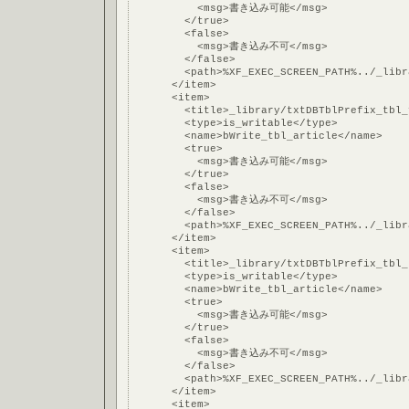
          <msg>書き込み可能</msg>
        </true>
        <false>
          <msg>書き込み不可</msg>
        </false>
        <path>%XF_EXEC_SCREEN_PATH%../_libr
      </item>
      <item>
        <title>_library/txtDBTblPrefix_tbl_
        <type>is_writable</type>
        <name>bWrite_tbl_article</name>
        <true>
          <msg>書き込み可能</msg>
        </true>
        <false>
          <msg>書き込み不可</msg>
        </false>
        <path>%XF_EXEC_SCREEN_PATH%../_libr
      </item>
      <item>
        <title>_library/txtDBTblPrefix_tbl_
        <type>is_writable</type>
        <name>bWrite_tbl_article</name>
        <true>
          <msg>書き込み可能</msg>
        </true>
        <false>
          <msg>書き込み不可</msg>
        </false>
        <path>%XF_EXEC_SCREEN_PATH%../_libr
      </item>
      <item>