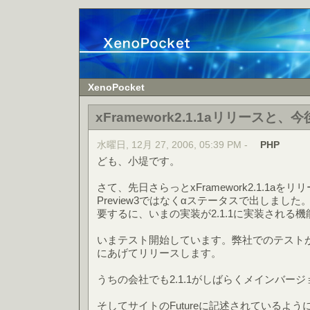
XenoPocket
xFramework2.1.1aリリースと、
水曜日, 12月 27, 2006, 05:39 PM -
PHP
ども、小堤です。
さて、先日さらっとxFramework2.1.1aを
Preview3ではなくαステータスで出しました
要するに、いまの実装が2.1.1に実装される
いまテスト開始しています。弊社でのテスト
にあげてリリースします。
うちの会社でも2.1.1がしばらくメインバー
そしてサイトのFutureに記述されているよう