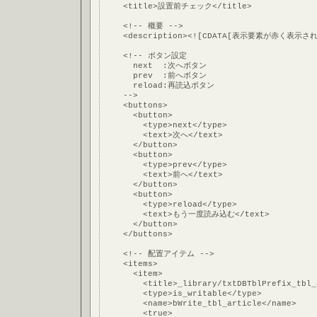
    <title>設置前チェック</title>
    <!-- 概要 -->
    <description><![CDATA[表示要素が赤
    <!-- ボタン設定
      next  :次へボタン
      prev  :前へボタン
      reload:再読込ボタン
    -->
    <buttons>
      <button>
        <type>next</type>
        <text>次へ</text>
      </button>
      <button>
        <type>prev</type>
        <text>前へ</text>
      </button>
      <button>
        <type>reload</type>
        <text>もう一度読み込む</text>
      </button>
    </buttons>
    <!-- 配置アイテム -->
    <items>
      <item>
        <title>_library/txtDBTblPrefix_tbl_
        <type>is_writable</type>
        <name>bWrite_tbl_article</name>
        <true>