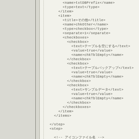
        <name>txtDBPrefix</name>
        <type>text</type>
      </item>
      <item>
        <title>その他</title>
        <name>chkOther</name>
        <type>checkbox</type>
        <separate>1</separate>
        <checkboxes>
          <checkbox>
            <text>テーブルを空にする</text>
            <value>true</value>
            <name>chkTblEmpty</name>
          </checkbox>
          <checkbox>
            <text>テーブルバックアップ</text>
            <value>true</value>
            <name>chkTblEmpty</name>
          </checkbox>
          <checkbox>
            <text>サンプルデータ</text>
            <value>true</value>
            <name>chkTblEmpty</name>
          </checkbox>
        </checkboxes>
      </item>
    </items>
  </step>
  <step>
    <!-- アイコンファイル名 -->