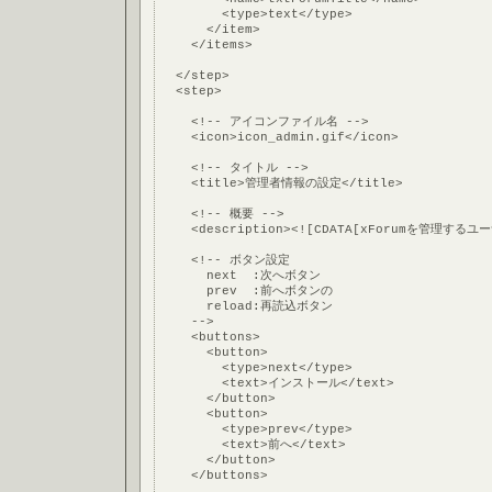
        <type>text</type>
      </item>
    </items>
  </step>
  <step>
    <!-- アイコンファイル名 -->
    <icon>icon_admin.gif</icon>
    <!-- タイトル -->
    <title>管理者情報の設定</title>
    <!-- 概要 -->
    <description><![CDATA[xForumを管理する
    <!-- ボタン設定
      next  :次へボタン
      prev  :前へボタンの
      reload:再読込ボタン
    -->
    <buttons>
      <button>
        <type>next</type>
        <text>インストール</text>
      </button>
      <button>
        <type>prev</type>
        <text>前へ</text>
      </button>
    </buttons>