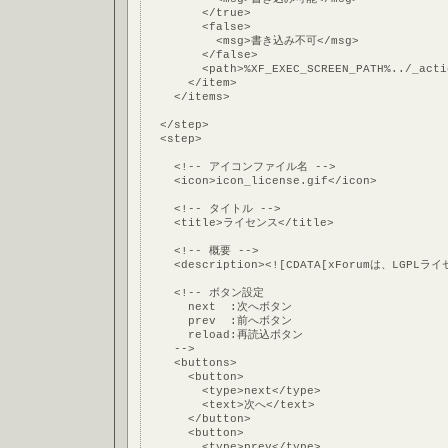
        </true>
        <false>
          <msg>書き込み不可</msg>
        </false>
        <path>%XF_EXEC_SCREEN_PATH%../_acti
      </item>
    </items>
  </step>
  <step>
    <!-- アイコンファイル名 -->
    <icon>icon_license.gif</icon>
    <!-- タイトル -->
    <title>ライセンス</title>
    <!-- 概要 -->
    <description><![CDATA[xForumは、LG
    <!-- ボタン設定
      next  :次へボタン
      prev  :前へボタン
      reload:再読込ボタン
    -->
    <buttons>
      <button>
        <type>next</type>
        <text>次へ</text>
      </button>
      <button>
        <type>prev</type>