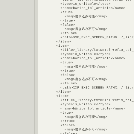
        <type>is_writable</type>
        <name>bWrite_tbl_article</name>
        <true>
          <msg>書き込み可能</msg>
        </true>
        <false>
          <msg>書き込み不可</msg>
        </false>
        <path>%XF_EXEC_SCREEN_PATH%../_libr
      </item>
      <item>
        <title>_library/txtDBTblPrefix_tbl_
        <type>is_writable</type>
        <name>bWrite_tbl_article</name>
        <true>
          <msg>書き込み可能</msg>
        </true>
        <false>
          <msg>書き込み不可</msg>
        </false>
        <path>%XF_EXEC_SCREEN_PATH%../_libr
      </item>
      <item>
        <title>_library/txtDBTblPrefix_tbl_
        <type>is_writable</type>
        <name>bWrite_tbl_article</name>
        <true>
          <msg>書き込み可能</msg>
        </true>
        <false>
          <msg>書き込み不可</msg>
        </false>