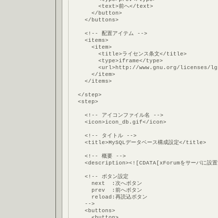
        <text>前へ</text>
      </button>
    </buttons>
    <!-- 配置アイテム -->
    <items>
      <item>
        <title>ライセンス条文</title>
        <type>iframe</type>
        <url>http://www.gnu.org/licenses/lg
      </item>
    </items>
  </step>
  <step>
    <!-- アイコンファイル名 -->
    <icon>icon_db.gif</icon>
    <!-- タイトル -->
    <title>MySQLデータベース構成設定</title>
    <!-- 概要 -->
    <description><![CDATA[xForumを
    <!-- ボタン設定
      next  :次へボタン
      prev  :前へボタン
      reload:再読込ボタン
    -->
    <buttons>
      <button>