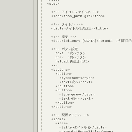
  <step>
    <!-- アイコンファイル名 -->
    <icon>icon_path.gif</icon>
    <!-- タイトル -->
    <title>タイトル名の設定</title>
    <!-- 概要 -->
    <description><![CDATA[xForumに、ご利
    <!-- ボタン設定
      next  :次へボタン
      prev  :前へボタン
      reload:再読込ボタン
    -->
    <buttons>
      <button>
        <type>next</type>
        <text>次へ</text>
      </button>
      <button>
        <type>prev</type>
        <text>前へ</text>
      </button>
    </buttons>
    <!-- 配置アイテム -->
    <items>
      <item>
        <title>タイトル名</title>
        <name>txtForumTitle</name>