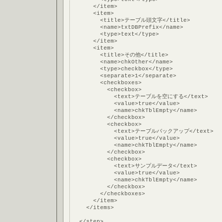
      </item>
      <item>
        <title>テーブル頭文字</title>
        <name>txtDBPrefix</name>
        <type>text</type>
      </item>
      <item>
        <title>その他</title>
        <name>chkOther</name>
        <type>checkbox</type>
        <separate>1</separate>
        <checkboxes>
          <checkbox>
            <text>テーブルを空にする</text>
            <value>true</value>
            <name>chkTblEmpty</name>
          </checkbox>
          <checkbox>
            <text>テーブルバックアップ</text>
            <value>true</value>
            <name>chkTblEmpty</name>
          </checkbox>
          <checkbox>
            <text>サンプルデータ</text>
            <value>true</value>
            <name>chkTblEmpty</name>
          </checkbox>
        </checkboxes>
      </item>
    </items>
  </step>