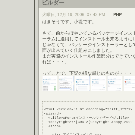
ビルダー
火曜日, 12月 19, 2006, 07:43 PM -
PHP
はきそうです、小堤です。
さて、前からぼやいているパッケージインス
ーラムに適用してインストール出来るように
じゃなくて、パッケージインストーラーとして
面が出来ていく仕組みにしました。
まだ実際のインストール作業部分はできてい
れば・・・。
ってことで、下記の様な感じのものが・・・
<?xml version="1.0" encoding="Shift_JIS"?>
<wizard>
  <title>xForumインストールウィザード</title>
  <copyright><![CDATA[Copyright &copy;2006 
  <step>
    <!-- アイコンファイル名 -->