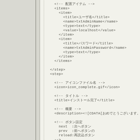
    <!-- 配置アイテム -->
    <items>
      <item>
        <title>ユーザ名</title>
        <name>txtAdminName</name>
        <type>text</type>
        <value>localhost</value>
      </item>
      <item>
        <title>パスワード</title>
        <name>txtAdminPassword</name>
        <type>text</type>
      </item>
    </items>
  </step>
  <step>
    <!-- アイコンファイル名 -->
    <icon>icon_complete.gif</icon>
    <!-- タイトル -->
    <title>インストール完了</title>
    <!-- 概要 -->
    <description><![CDATA[おめでとうご
    <!-- ボタン設定
      next  :次へボタン
      prev  :前へボタンの
      reload:再読込ボタン
    -->