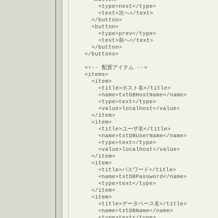
        <type>next</type>
        <text>次へ</text>
      </button>
      <button>
        <type>prev</type>
        <text>前へ</text>
      </button>
    </buttons>
    <!-- 配置アイテム -->
    <items>
      <item>
        <title>ホスト名</title>
        <name>txtDBHostName</name>
        <type>text</type>
        <value>localhost</value>
      </item>
      <item>
        <title>ユーザ名</title>
        <name>txtDBUserName</name>
        <type>text</type>
        <value>localhost</value>
      </item>
      <item>
        <title>パスワード</title>
        <name>txtDBPassword</name>
        <type>text</type>
      </item>
      <item>
        <title>データベース名</title>
        <name>txtDBName</name>
        <type>text</type>