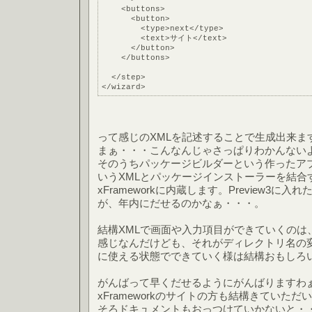
    <buttons>
      <button>
        <type>next</type>
        <text>サイト</text>
      </button>
    </buttons>
  </step>
</wizard>
って感じのXMLを記述することで生成出来ま
まぁ・・・こんなんじゃさっぱりわかんない
そのうちパッケージビルダーという作ったア
いうXMLとパッケージインストーラーを結合す
xFrameworkに内蔵します。Preview3
が、年内にだせるのかなぁ・・・。
結構XMLで画面や入力項目ができていくのは
感じなんだけども、それがディレクトリ名の
に使える状態でできていく様は結構おもしろ
がんばって早くだせるようにがんばりますわ
xFrameworkのサイトの方も結構きていた
そろドキュメントもおっつけていかないと・