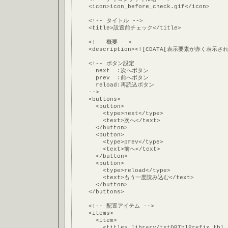
    <icon>icon_before_check.gif</icon>
    <!-- タイトル -->
    <title>設置前チェック</title>
    <!-- 概要 -->
    <description><![CDATA[表示要素が赤
    <!-- ボタン設定
      next  :次へボタン
      prev  :前へボタン
      reload:再読込ボタン
    -->
    <buttons>
      <button>
        <type>next</type>
        <text>次へ</text>
      </button>
      <button>
        <type>prev</type>
        <text>前へ</text>
      </button>
      <button>
        <type>reload</type>
        <text>もう一度読み込む</text>
      </button>
    </buttons>
    <!-- 配置アイテム -->
    <items>
      <item>
        <title>_library/txtDBTblPrefix_tbl_