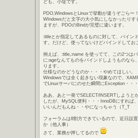
ども、小堤です。
PDO,WindowsとLinuxで挙動が違うぞご
WIndowsだと文字の大小気にしなかったり
ますが、PDOのBindが完璧に違います。
:titleとか指定してあるものに対して、バイ
す。だけど、使ってないけどバインドしてお
例えば、:title,:name を使ってて、この2
に:ageなんてものをバインドしようものなら、Lin
ります。
仕様なのかどうなのか・・・やめてほしい。
Windowsでは全く起きない現象なので、XA
でLinuxサーバにのせた瞬間にException
ああ、あと一発でSELECT/INSERTしよ
したが、MySQL便利・・・InnoDBにすれ
いいんだもんね・・やになっちゃう（T_T
フォーラムは8割方できているので、近日設
か（他人事）
さて、業務が押してるので