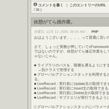
コメントを書く
|
このエントリーのURL
/ 36 )
休憩がてら残作業。
水曜日, 12月 13, 2006, 06:05 AM -
PHP
おはようございます。。。。って普通に言い
さて、しょっと実務が押していてxFramewo
ではないのですが、休憩がてら修正作業をし
ゃないじゃん。
■ ライブラリのパスを、階層を遡るようにす
→別クラスで管理する
■ グローバルアクションスタックを利用する
る。
■ LiveRecord：実行前にUpdate文の取
■ LiveRecord：実行前にInsert文の取
■ LiveRecord：実行前にDelete文の取
■ LiveRecord：サブクエリが実行できる
□ グローバルアクションスタックにパラメー