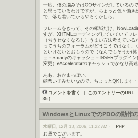
一応、僕の脳みそはGOサインだしているの
と思っているわけですが、ちょっと色々働き
で、落ち着いてからやろうかしら。
フレームをきって、その領域だけ、NowLoad
すが、XHTMLコーディングしていていてフ
（ぢうせなくなるし）うまい方法考えている
ってうちのフォーラムがどうこうではなく、
といけないとおもうので（なんでもそうか(笑）（
ュ＋Smartyのキャッシュ＋INSERプラグ
変更）eAcceleratorのキャッシュでかな
ああ、おかまっぽい。
頭悪い子みたいなので、ちょっとQKします・
コメントを書く
|
このエントリーのURL
35 )
WindowsとLinuxでのPDOの動作
水曜日, 12月 13, 2006, 11:22 AM -
PHP
お昼でございます。