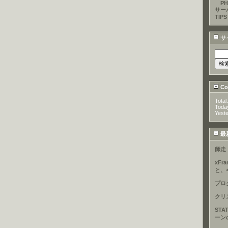
PH
サー
TIPS
サ
Cou
Total
Toda
Yest
最
師走
xFr
と、
プロ
クリ
STA
ーン