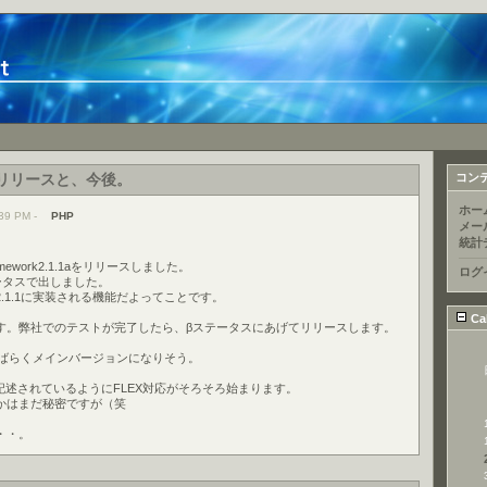
1.1aリリースと、今後。
コン
ホー
39 PM -
PHP
メー
統計
ework2.1.1aをリリースしました。
ログ
ステータスで出しました。
.1.1に実装される機能だよってことです。
Ca
す。弊社でのテストが完了したら、βステータスにあげてリリースします。
がしばらくメインバージョンになりそう。
eに記述されているようにFLEX対応がそろそろ始まります。
かはまだ秘密ですが（笑
・・。