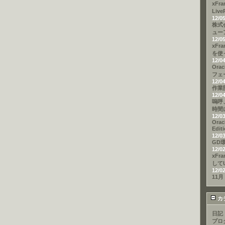
xFr
Liv
12/0
株式
ュー
12/0
xFra
を使
12/0
Ora
フェ
12/0
作業
12/0
嗚呼
時間
12/0
Orac
Edi
12/0
GD環
12/0
xFr
して
12/0
11月
カ
日記
プロ