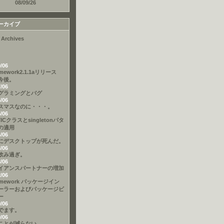
08/09/26
ーカイブ
 Archives
9/06
amework2.1.1aリリース
今後。
7/06
グラミングとバグ
6/06
スマスなのに・・・。
5/06
TICクラスとsingletonパタ
の適用
4/06
にデスクトップが死んだ。
3/06
飲み過ぎ。
3/06
イアンスパートナーの増加
2/06
amework パッケージイン
ーラーおよびパッケージビ
ー
9/06
でます。
9/06
ことが減らない。