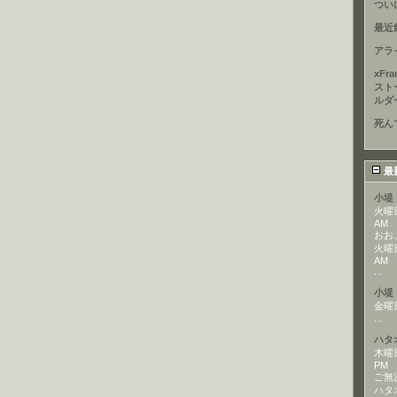
つい
最近
アラ
xFr
スト
ルダ
死ん
最
小堤
火曜日,
AM
おお
火曜日,
AM
...
小堤
金曜日,
...
ハタ
木曜日,
PM
ご無
ハタ