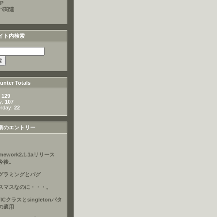
P
バ関連
イト内検索
nter Totals
:
129
y:
107
erday:
22
新のエントリー
amework2.1.1aリリース
今後。
グラミングとバグ
スマスなのに・・・。
TICクラスとsingletonパタ
の適用