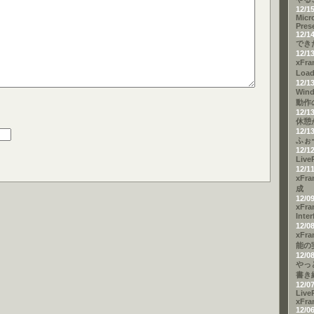
12/1
Micr
Pres
12/1
でき
12/1
xFra
Loa
12/1
Win
動作
12/1
休憩
12/1
ふぉ
12/1
Liv
12/1
xFr
成
12/0
xFra
Inte
12/0
xFr
能の
12/0
やっ
書き
12/0
Live
xFra
12/0