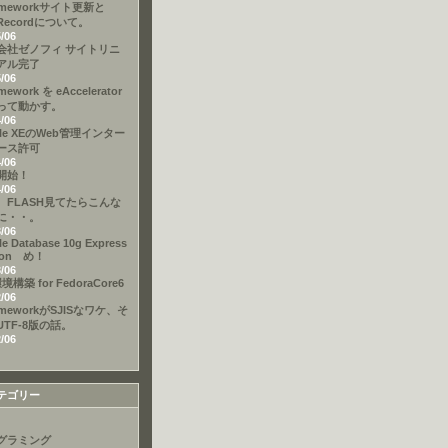
ameworkサイト更新と
eRecordについて。
5/06
会社ゼノフィ サイトリニ
アル完了
5/06
mework を eAccelerator
って動かす。
4/06
cle XEのWeb管理インター
ース許可
4/06
開始！
4/06
、FLASH見てたらこんな
に・・。
3/06
le Database 10g Express
tion め！
3/06
境構築 for FedoraCore6
2/06
ameworkがSJISなワケ、そ
UTF-8版の話。
2/06
テゴリー
グラミング