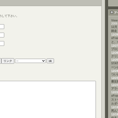
ア
力して下さい。
View
2006
12月
師走
12/2
xFr
と、
12/2
プロ
12/2
クリ
12/2
STA
ーン
12/2
つい
12/2
最近
12/2
アラ
12/2
xFr
スト
ルダ
12/1
死ん
12/1
やる