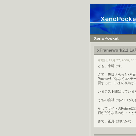
XenoPocket
xFramework2.
水曜日, 12月 27, 2006, 05:
ども、小堤です。
さて、先日さらっとxFram
Preview3ではなくα
要するに、いまの実装が2
いまテスト開始していま
うちの会社でも2.1.1
そしてサイトのFutur
何がどうなるのか・・と
さて、正月は無いかな・