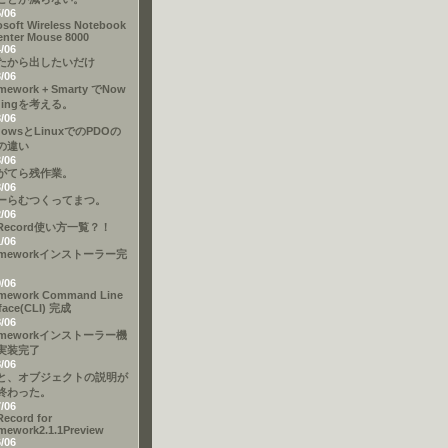
5/06
osoft Wireless Notebook
enter Mouse 8000
4/06
たから出したいだけ
3/06
mework + Smarty でNow
dingを考える。
3/06
dowsとLinuxでのPDOの
の違い
3/06
がてら残作業。
3/06
ーらむつくってまつ。
2/06
eRecord使い方一覧？！
1/06
ameworkインストーラー完
9/06
mework Command Line
rface(CLI) 完成
8/06
ameworkインストーラー機
実装完了
8/06
と、オブジェクトの説明が
終わった。
7/06
Record for
mework2.1.1Preview
6/06