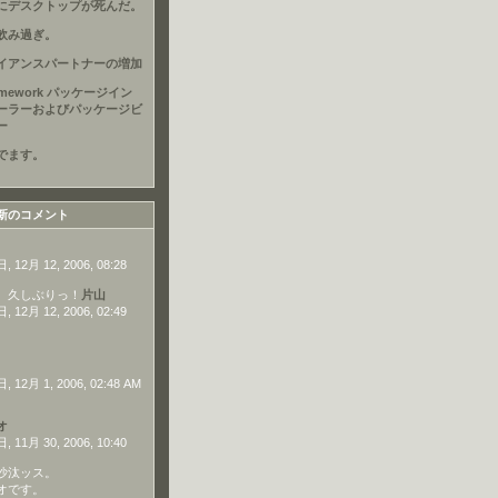
にデスクトップが死んだ。
飲み過ぎ。
イアンスパートナーの増加
amework パッケージイン
ーラーおよびパッケージビ
ー
でます。
新のコメント
 12月 12, 2006, 08:28
、久しぶりっ！
片山
 12月 12, 2006, 02:49
 12月 1, 2006, 02:48 AM
オ
 11月 30, 2006, 10:40
沙汰ッス。
オです。