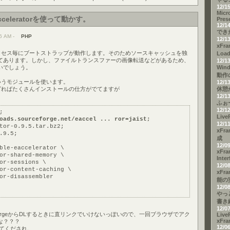
12/1
Micr
eAcceleratorを使って動かす。
Pres
12/1
でき
6 AM -
PHP
12/1
xFra
が、アクセス毎にブートストラップが動作します。そのためソースキャッシュを独
Loa
てあります。しかし、ファイルトランスファーの画像転送などがあるため、
12/1
いでしょう。
Win
動作
orというモジュールを使います。
12/1
体は、ググればたくさんインストールの仕方がでてますが
休憩
12/1
ふぉ
12/1
;
Liv
oads.sourceforge.net/eaccel ... ror=jaist;
12/1
tor-0.9.5.tar.bz2;
xFr
.9.5;
成
12/0
ble-eaccelerator \
xFra
or-shared-memory \
Inte
or-sessions \
12/0
or-content-caching \
xFr
or-disassembler
能の
12/0
やっ
書き
12/0
eForgeからDLするときに直リンクでいけないっぽいので、一回ブラウザでアク
Live
xFra
な？？？
12/0
してくだされ。