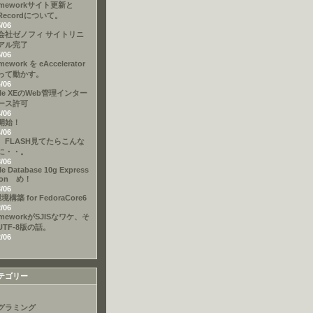
ameworkサイト更新と
eRecordについて。
5/06
会社ゼノフィ サイトリニ
アル完了
5/06
mework を eAccelerator
って動かす。
4/06
cle XEのWeb管理インター
ース許可
4/06
開始！
4/06
、FLASH見てたらこんな
に・・。
3/06
le Database 10g Express
tion め！
3/06
境構築 for FedoraCore6
2/06
ameworkがSJISなワケ、そ
UTF-8版の話。
2/06
テゴリー
グラミング