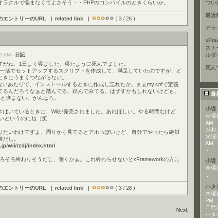
オラクルで悩まなくてよさそう・・PHPのコンパイルのときくらいか。
つい
最近
のエントリーのURL
|
related link
|
( 3 / 26 )
アラ
xFr
スト
6 AM -
日記
ルダ
すがね、1日よく寝ました。寝たように死んでました。
死ん
から一括でセットアップするスクリプトを作成して、満足していたのですが、ど
たときにうまくつながらない。
らないあたりで、インストールするときに作成し忘れたか。まぁmy.cnfで定義
てるんだろうなぁと踏んでる。踏んでみてる。はずすかもしれないけども。
最
いと進まない。がんばろ。
小堤
さばいているときに、Wiiが発売されました。あれほしい。やる時間なけど
火曜日,
ないというのにね（笑
AM
おお
りたいわけですよ。周りから見てるとアホっぽいけど、自分でやったら絶対
火曜日,
頃だし。
AM
jp/wii/rzdj/index.html
...
そろそろ終わりそうだし、働くかぁ。これ終わらせないとxFrameworkの方に
小堤
金曜日,
...
ハタ
のエントリーのURL
|
related link
|
( 3 / 28 )
木曜日,
PM
ご無
Next
ハタ