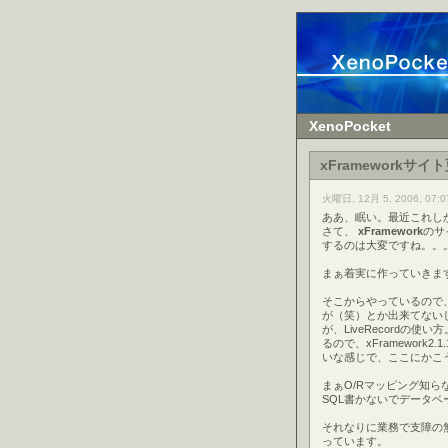
XenoPocket
xFrameworkサイ
火曜日, 12月 5, 2006, 07:0
ああ、眠い。最近これし
さて、
xFramework
のサ
するのは大変ですね。。
まぁ着実に作っていきま
そこからやっているので、
が（笑）とか出来てない
が、LiveRecordの
るので、xFramework2
いな感じで、ここにかこ
まぁO/Rマッピング知
SQL書かないでデータ
それなりに業務で支障の
っています。