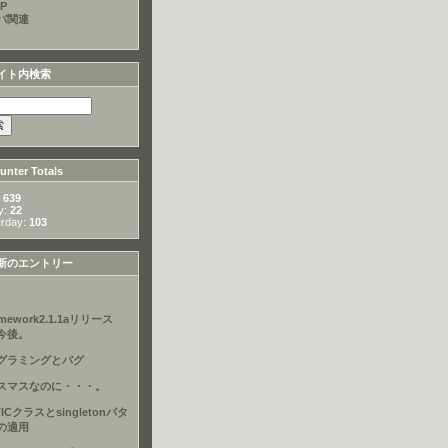
P
バ関連
イト内検索
nter Totals
:
639
y:
22
erday:
103
新のエントリー
amework2.1.1aリリース
今後。
グラミングとバグ
スマスなのに・・・。
TICクラスとsingletonパタ
の適用