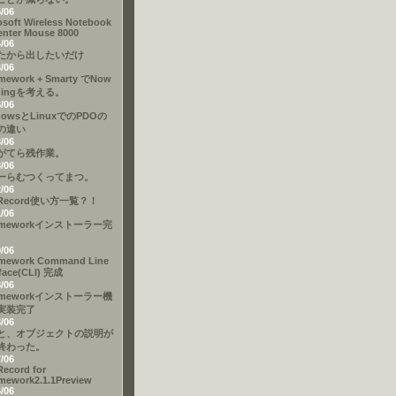
5/06
osoft Wireless Notebook
enter Mouse 8000
4/06
たから出したいだけ
3/06
mework + Smarty でNow
dingを考える。
3/06
dowsとLinuxでのPDOの
の違い
3/06
がてら残作業。
3/06
ーらむつくってまつ。
2/06
eRecord使い方一覧？！
1/06
ameworkインストーラー完
9/06
mework Command Line
rface(CLI) 完成
8/06
ameworkインストーラー機
実装完了
8/06
と、オブジェクトの説明が
終わった。
7/06
Record for
mework2.1.1Preview
6/06