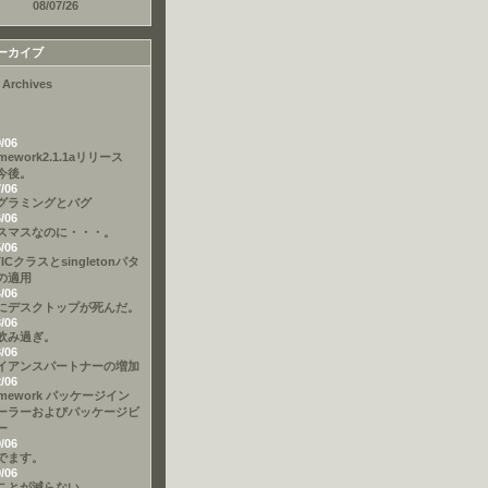
08/07/26
ーカイブ
 Archives
9/06
amework2.1.1aリリース
今後。
7/06
グラミングとバグ
6/06
スマスなのに・・・。
5/06
TICクラスとsingletonパタ
の適用
4/06
にデスクトップが死んだ。
3/06
飲み過ぎ。
3/06
イアンスパートナーの増加
2/06
amework パッケージイン
ーラーおよびパッケージビ
ー
9/06
でます。
9/06
ことが減らない。