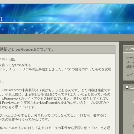
ト更新とLiveRecordについて。
コン
ホー
7 PM -
日記
メー
か言ってない気がする・・。
統計
イト、チュートリアルの記事追加しました。1つ1つ自分の作ったものを説明
。
ログ
す。
Ca
LiveRecordの未実装部分（実はちょっとあるんです、まだ内容は秘密です
し、それ以前に、まぁ明日か明後日にでもできればいいなぁと思っているの
使い方。xFrameworkのサイトアクセス解析見ていると、意外と落としてくれてい
.1.1 Previewにから実装されたLiveRecordの具体的な使い方を、プレ記事みた
うかなぁと思っています。
らない人とかからすると、何それってはなしなんでしょうけども、要するに
ベースの操作を行うってかんじです。
無いレベルのものにはしてあるので、次の案件から実際に使っていこうと思