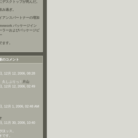
にデスクトップが死んだ。
飲み過ぎ。
イアンスパートナーの増加
amework パッケージイン
ーラーおよびパッケージビ
ー
でます。
新のコメント
 12月 12, 2006, 08:28
、久しぶりっ！
片山
 12月 12, 2006, 02:49
 12月 1, 2006, 02:48 AM
オ
 11月 30, 2006, 10:40
沙汰ッス。
オです。