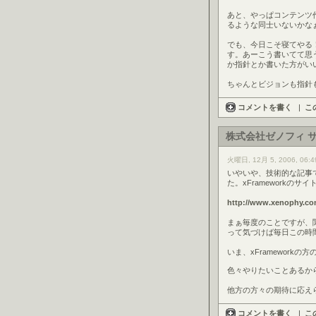
あと、やっぱコンテンツ
るような同士いないかな
でも、今日こそ寝てやる
す。あーこう書いてて思
か指針とか書いた方がい
ちゃんとビジョンも指針
コメントを書く
|
こ
株式会社ゼノフィ 
火曜日, 12月 5, 2006, 06:4
いやいや、技術的な記事
た。xFrameworkのサ
http://www.xenophy.co
まぁ毎度のことですが、
って気づけば毎日この時
いま、xFramewor
色々やりたいことあるか
他方の方々の期待に応え
コメントを書く
|
こ