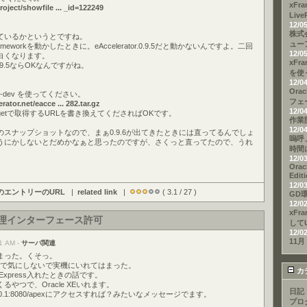
xFr
roject/showfile ... _id=122249
Liv
12/0
株式
ているかというとですね。
ュー
rameworkを動かしたときに。eAccelerator.0.9.5だと動かないんですよ。二回
12/0
白くなります。
xFra
ator0.9.5ならOKなんですがね。
を使
12/0
Ora
vn282-dev を使ってください。
フェ
ator.net/eacce ... 282.tar.gz
12/0
getで取得するURLを書き換えてくださればOKです。
作業
12/0
r.0.9.6のスナップショットなので、まぁ0.9.6が出てきたときには直ってるんでしょ
嗚呼
うにかしないとだめかなぁと思ったのですが、さくっと直ってたので、うれ
時間
12/0
Orac
Edi
12/0
のエントリーのURL
|
related link
|
( 3.1 / 27 )
GD環
12/0
xFr
eb管理インターフェース許可
して
12/0
11月
1 AM -
サーバ関連
まった。くそっ。
ので気にしないで実機にいれてはまった。
カ
 Express入れたときの話です。
やつで、Oracle XEいれます。
日記
7.0.0.1:8080/apexにアクセスすれば？みたいなメッセージでます。
プロ