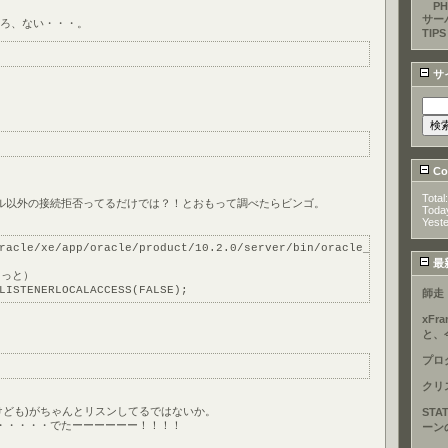
PH
サー
ころ、ない・・・。
TIPS
サ
Cou
Total
ル以外の接続拒否ってるだけでは？！とおもって調べたらビンゴ。
Toda
Yest
racle/xe/app/oracle/product/10.2.0/server/bin/oracle_env.sh
最
・っと）
LISTENERLOCALACCESS(FALSE);
師走
xFr
と、
プロ
クリ
したけども)がちゃんとリスンしてるではないか。
STA
・・・・・でたーーーーーー！！！！
ーン