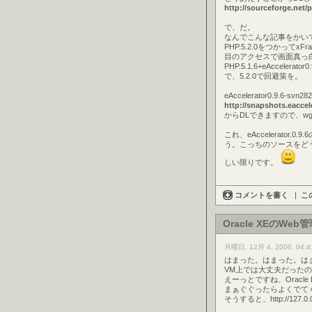
http://sourceforge.net/p
で、だ。
なんでこんな記事をかい
PHP.5.2.0をつかってxF
目のアクセスで画面真っ
PHP.5.1.6+eAcceler
で、5.2.0で回避策を。
eAccelerator0.9.6-s
http://snapshots.eacceler
からDLできますので、w
これ、eAccelerato
う。こっちのソースをど
しい限りです。
コメントを書く
|
こ
Oracle XEのW
月曜日, 12月 4, 2006, 04:4
はまった。はまった。は
VM上では大丈夫だった
えーっとですね、Oracle
まぁぐぐったらよくでてくる
そうすると、http://12