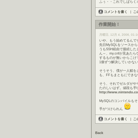
ふぅ・・これでしばらく
コメントを書く
|
こ
作業開始！
月曜日, 12月 4, 2006, 01:1
いや、もう始めてるんで
先日MySQLをソース
うもSSH経由で接続し
ん～、my.cnfが見あた
するものが無いからこけ
1個ずつ解決していかな
そうそう、僕が一人鯖を
も、FFもまともにでき
そう、それでゼルダがや
たのしいはず。値段も手
http://www.nintendo.co.
MySQLのコンパイルも
手がつけられん
コメントを書く
|
こ
Back