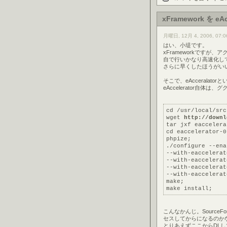
xFramework を 
月曜日, 12月 4, 2006, 07:0
はい、小堤です。
xFrameworkです
自で行いかなり高速化し
さらに早くしたほうがい
そこで、eAcceralat
eAccelerator自
cd /usr/local/src
wget 
http://downl
tar jxf eaccelera
cd eaccelerator-0
phpize;
./configure --ena
--with-eaccelerat
--with-eaccelerat
--with-eaccelerat
--with-eaccelerat
make;
make install;
こんなかんじ。Sourc
セスしてからになるのか
とりあえずここからDL