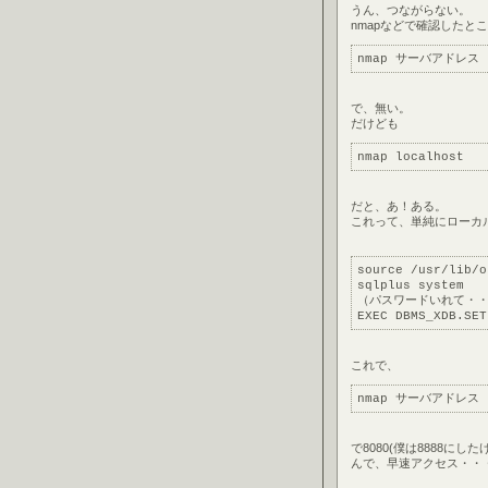
うん、つながらない。
nmapなどで確認したと
nmap サーバアドレス
で、無い。
だけども
nmap localhost
だと、あ！ある。
これって、単純にローカ
source /usr/lib/o
sqlplus system
（パスワードいれて・
EXEC DBMS_XDB.SET
これで、
nmap サーバアドレス
で8080(僕は8888に
んで、早速アクセス・・