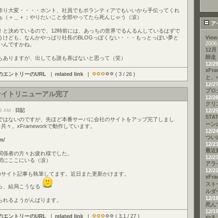
作り大変・・・・ホント、社員でもボランティアでもいいから手伝ってくれ
ぁ（＋＿＋；やりたいこと全部やってたら死んじゃう（涙）
ア
！と決めているので、12時前には、あっちの世界でるんるんしているはずで
うけども、なんかやっぱり社長のBLOGっぽくない・・・もっとっぽい夢と
View
2006
いんですかね。
12月
師走
もありますが、出しても誰も喜ばないと思って（笑）
12/2
xFr
のエントリーのURL
|
related link
|
( 3 / 26 )
と、
12/2
プロ
サイトリニューアル完了
12/2
クリ
9 AM -
日記
12/2
STA
ではないのですが、先ほど本番サーバに会社のサイトをアップ完了しまし
ーン
イト共々。xFrameworkで動作しています。
12/2
つい
m/
12/2
最近
関係者の方々お疲れ様でした。
12/2
間にここにいる（涙）
アラ
12/2
kの方のサイト記事も執筆してます。近日また更新かけます。
xFr
スト
ら、結局こうなる
ルダ
12/1
られるようがんばります。
死ん
12/1
のエントリーのURL
|
related link
|
( 3.1 / 27 )
やる