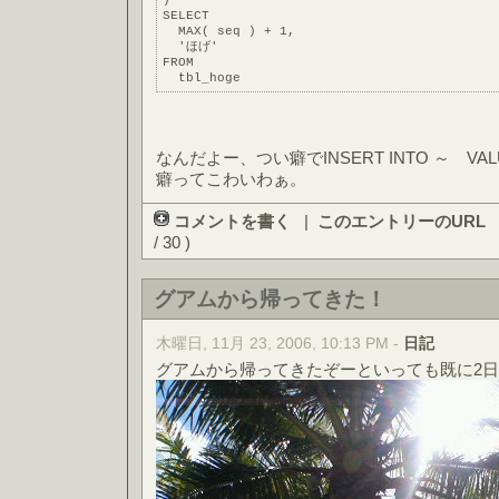
)
SELECT
  MAX( seq ) + 1,
  'ほげ'
FROM
  tbl_hoge
なんだよー、つい癖でINSERT INTO ～ V
癖ってこわいわぁ。
コメントを書く
|
このエントリーのURL
/ 30 )
グアムから帰ってきた！
木曜日, 11月 23, 2006, 10:13 PM -
日記
グアムから帰ってきたぞーといっても既に2