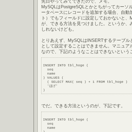
先日やってみてできたので、メモ。
MySQLはPostgreSQLとかとちがってカ
ータベースにレコードを追加する場合、自動
ト）でもフィールドに設定しておかないと、M
が、できる方法を見つけました。というか、
しれないけども。
とりあえず、MySQLはINSERTするテー
として設定することはできません。マニュア
なので、下記のようなことはできないという
INSERT INTO tbl_hoge (
  seq
  name
) VALUES (
  ( SELECT MAX( seq ) + 1 FROM tbl_hoge )
  'ほげ'
)
でだ。できる方法というのが、下記です。
INSERT INTO tbl_hoge (
  seq
  name