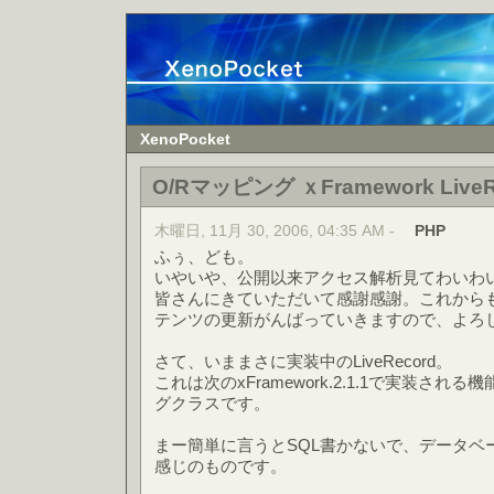
XenoPocket
O/Rマッピング ｘFramework LiveR
木曜日, 11月 30, 2006, 04:35 AM -
PHP
ふぅ、ども。
いやいや、公開以来アクセス解析見てわいわ
皆さんにきていただいて感謝感謝。これから
テンツの更新がんばっていきますので、よろ
さて、いままさに実装中のLiveRecord。
これは次のxFramework.2.1.1で実装され
グクラスです。
まー簡単に言うとSQL書かないで、データベ
感じのものです。