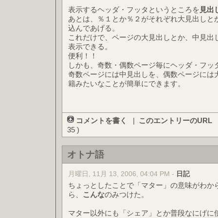
表示するヘッダ・フッタというところを
見出
あとは、％１とか％２がそれぞれ大見出しと
込んであげる。
これだけで、ページの大見出しとか、中見出
表示できる。
便利！！
しかも、奇数・偶数ページ毎にヘッダ・フッ
奇数ページには中見出しを、偶数ページには
籍みたいなことが簡単にできます。
コメントを書く
|
このエントリーのURL
35 )
オトナ語
月曜日, 11月 13, 2006, 04:04 PM -
日記
ちょっとしたことで「マター」の意味がわか
ら、
こんな
のみつけた。
マター以外にも「シェア」とか普段なにげに