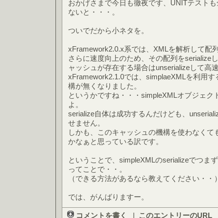
おかげさまで今日も徹夜です、UNITテスト
ないと・・・。
ついでだから小ネタを。
xFramework2.0.x系では、XMLを解析
さらに速度向上のため、その配列をseriali
ャッシュが存在する場合はunserializeして
xFramework2.1.0では、simplaeXM
構が無くなりました。
というかですね・・・simpleXMLオブジェクト、
よ。
serialize自体は成功するんだけども、unser
せません。
しかも、このキャッシュの機構を使わなくて
かなぁと思っている訳です。
ということで、simpleXMLのserialize
ってことで・・。
（できる方法があるなら教えてください・・
では、がんばりますー。
コメントを書く
|
このエントリーのURL