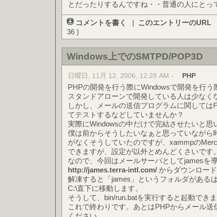
とだったりするんですね・・普通の人にとっ
コメントを書く
|
このエントリーのURL
36 )
Windows上でのSMTPD/POP3D
日曜日, 11月 12, 2006, 12:28 AM -
PHP
PHPの開発を行う際にWindowsで開発を行う
スタンドアローンで開発している人は少なく
しかし、メールの送信プログラムに関してはFT
てテストするなどしていませんか？
実際にWindowsの中だけで完結させたいと
僕は前からそうしたいなぁと思っていながら
がなくそうしていたのですが、xammpのMer
できますが、設定が以外とめんどくさいです
なので、今回はメールサーバとしてjamesを
http://james.terra-intl.com/
からダウンロード
解凍すると「james」というフォルダがある
C:\直下に移動します。
そうして、bin/run.batを実行すると起動でき
これで終わりです。あとはPHPからメール送
ください。