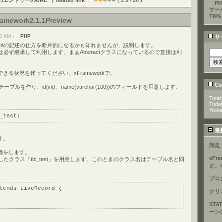
のエントリーのURL
|
related link
|
( 2.9 / 26 )
PH
サー
TIPS
ramework2.1.1Preview
8 AM -
PHP
サ
ecordの記述の仕方を断片的になるかも知れませんが、説明します。
クラスは必ず継承して利用します。まぁAbstractクラスになっているので直接は利
きる状況を作ってください。xFrameworkで。
Cou
テーブルを作り、id(int)、name(varchar(100))のフィールドを用意します。
Total
Toda
Yest
_test;
最
す。
師走
備をします。
xFr
を継承したクラス「tbl_test」を用意します。このときのクラス名はテーブル名と同
と、
プロ
tends LiveRecord {
クリ
STA
ーン