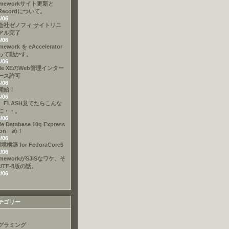
ameworkサイト更新と
eRecordについて。
5/06
会社ゼノフィ サイトリニ
アル完了
5/06
mework を eAccelerator
って動かす。
4/06
cle XEのWeb管理インター
ース許可
4/06
開始！
4/06
、FLASH見てたらこんな
に・・。
3/06
le Database 10g Express
tion め！
3/06
境構築 for FedoraCore6
2/06
ameworkがSJISなワケ、そ
UTF-8版の話。
2/06
テゴリー
グラミング