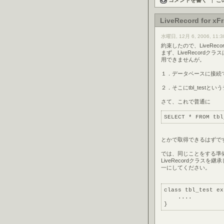
コメントを書く
|
こ
LiveRecord for xF
水曜日, 12月 6, 2006, 11:3
約束したので、LiveR
まず、LiveRecord
用できませんが。
１．データベースに接続で
２．そこにtbl_testという
さて、これで普通に
SELECT * FROM tbl
とかで取得できるはずで
では、同じことをする準
LiveRecordクラス
一にしてください。
class tbl_test ex
    ....
}