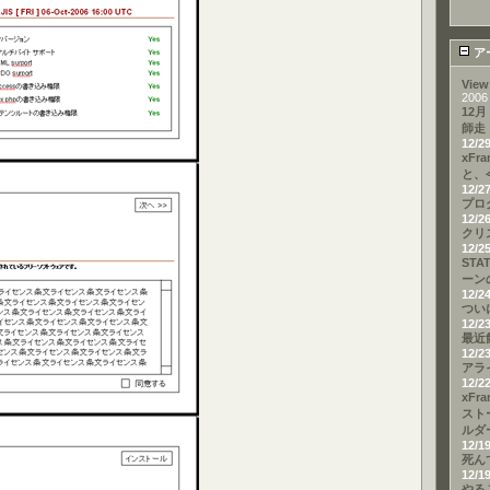
ア
View
2006
12月
師走
12/2
xFr
と、
12/2
プロ
12/2
クリ
12/2
STA
ーン
12/2
つい
12/2
最近
12/2
アラ
12/2
xFr
スト
ルダ
12/1
死ん
12/1
やる