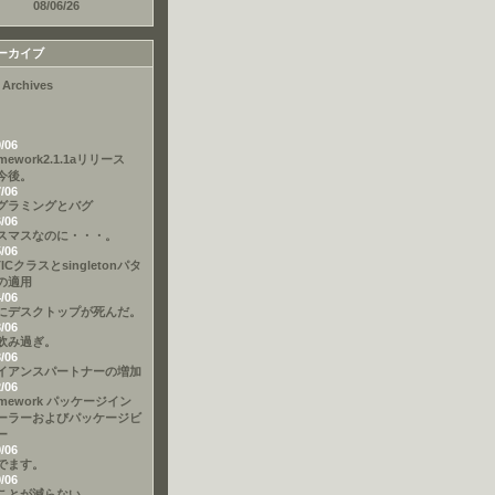
08/06/26
ーカイブ
 Archives
9/06
amework2.1.1aリリース
今後。
7/06
グラミングとバグ
6/06
スマスなのに・・・。
5/06
TICクラスとsingletonパタ
の適用
4/06
にデスクトップが死んだ。
3/06
飲み過ぎ。
3/06
イアンスパートナーの増加
2/06
amework パッケージイン
ーラーおよびパッケージビ
ー
9/06
でます。
9/06
ことが減らない。