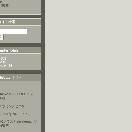
P
バ関連
イト内検索
nter Totals
:
609
y:
95
erday:
56
新のエントリー
amework2.1.1aリリース
今後。
グラミングとバグ
スマスなのに・・・。
TICクラスとsingletonパタ
の適用