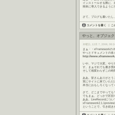
インストールする際に、自
簡単に導入できるように
さて、ブログも書いたし、
コメントを書く
|
こ
やっと、オブジェク
木曜日, 12月 7, 2006, 06:2
まぁ・・xFramewor
やっとドキュメントの各
http://www.xframework.
いや、マジで大変。やり
す。まぁそれでも書き慣
そして相変わらずこの時
ああ、皆さんありがとう
実にサイトに来ていただ
本当におもしろくなって
さて、どこまでやっても
でもまぁ、どっかで区切りつ
ああ、LiveRecor
xFramework2.1.1
ということで、引き続き