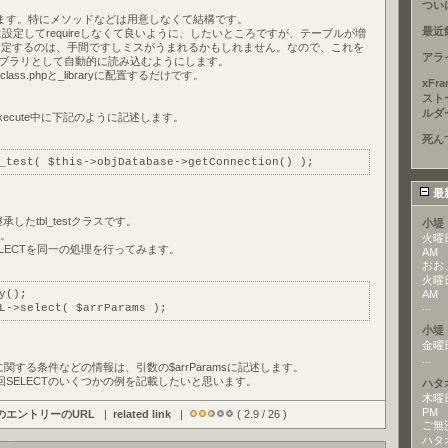
つい
ます。特にメソッドなどは用意しなくて結構です。
最近
lなどに設定してrequireしなくて良いように、したいところですが、テーブルが増
xmlに設定するのは、手間ですしミスがうまれるかもしれません。なので、これを
アラ
、ライブラリとして自動的に読み込むようにします。
class.phpと_libraryに配置するだけです。
xFr
スト
。
ルダ
.phpのexecute中に下記のように記述します。
死ん
_test( $this->objDatabase->getConnection() );
最
dを継承したtbl_testクラスです。
小堤
す。
火曜日,
LECTを同一の処理を行ってみます。
AM
おお
火曜日,
y();
AM
...
L->select( $arrParams );
小堤
金曜日,
...
に関する条件などの情報は、引数の$arrParamsに記述します。
SELECTのいくつかの例を記載したいと思います。
ハタ
木曜日,
PM
のエントリーのURL
|
related link
|
( 2.9 / 26 )
ご無
ハタ