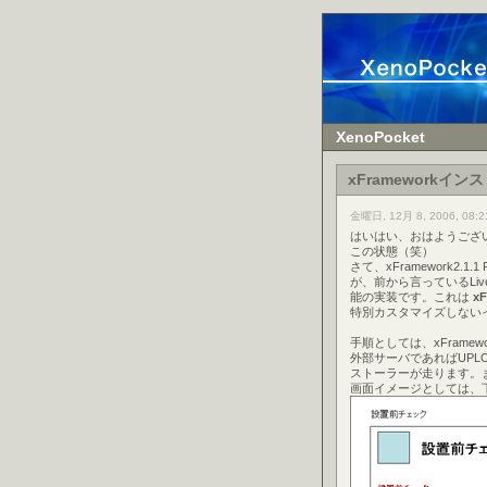
XenoPocket
xFrameworkイ
金曜日, 12月 8, 2006, 08:2
はいはい、おはようござ
この状態（笑）
さて、xFramework2
が、前から言っているLiv
能の実装です。これは
x
特別カスタマイズしない
手順としては、xFrame
外部サーバであればUP
ストーラーが走ります。ま
画面イメージとしては、