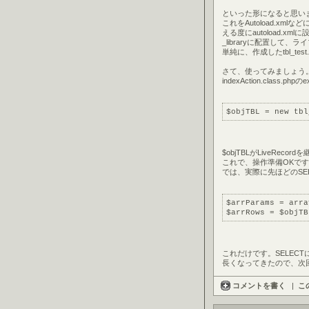
といった形になると思い
これをAutoload.xm
える度にautoload.
_libraryに配置して
単純に、作成したtbl_test.
さて、使ってみましょう
indexAction.class
$objTBL = new tbl
$objTBLがLiveRecor
これで、操作準備OKで
では、実際に先ほどのSE
$arrParams = arra
$arrRows = $objTB
これだけです。SELECT
長くなってきたので、次回
コメントを書く
|
こ