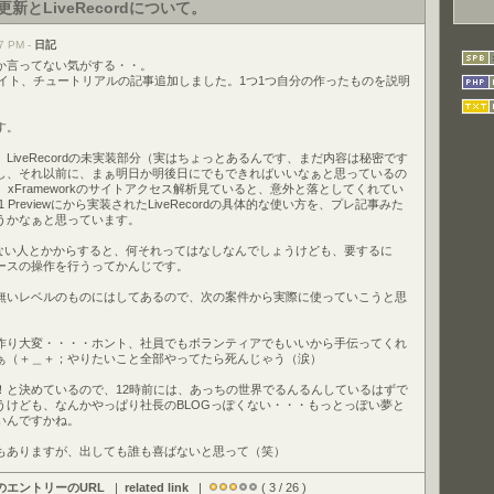
ト更新とLiveRecordについて。
7 PM -
日記
か言ってない気がする・・。
イト、チュートリアルの記事追加しました。1つ1つ自分の作ったものを説明
。
す。
LiveRecordの未実装部分（実はちょっとあるんです、まだ内容は秘密です
し、それ以前に、まぁ明日か明後日にでもできればいいなぁと思っているの
使い方。xFrameworkのサイトアクセス解析見ていると、意外と落としてくれてい
.1.1 Previewにから実装されたLiveRecordの具体的な使い方を、プレ記事みた
うかなぁと思っています。
らない人とかからすると、何それってはなしなんでしょうけども、要するに
ベースの操作を行うってかんじです。
無いレベルのものにはしてあるので、次の案件から実際に使っていこうと思
作り大変・・・・ホント、社員でもボランティアでもいいから手伝ってくれ
ぁ（＋＿＋；やりたいこと全部やってたら死んじゃう（涙）
！と決めているので、12時前には、あっちの世界でるんるんしているはずで
うけども、なんかやっぱり社長のBLOGっぽくない・・・もっとっぽい夢と
いんですかね。
もありますが、出しても誰も喜ばないと思って（笑）
のエントリーのURL
|
related link
|
( 3 / 26 )