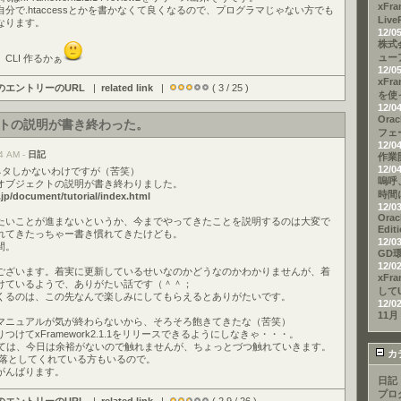
xFr
分で.htaccessとかを書かなくて良くなるので、プログラマじゃない方でも
Liv
なります。
12/0
株式
ュー
CLI 作るかぁ
12/0
xFra
のエントリーのURL
|
related link
|
( 3 / 25 )
を使
12/0
Ora
トの説明が書き終わった。
フェ
12/0
4 AM -
日記
作業
12/0
kのネタしかないわけですが（苦笑）
嗚呼
オブジェクトの説明が書き終わりました。
時間
jp/document/tutorial/index.html
12/0
Orac
たいことが進まないというか、今までやってきたことを説明するのは大変で
Edi
れてきたっちゃー書き慣れてきたけども。
12/0
間。
GD環
12/0
ございます。着実に更新しているせいなのかどうなのかわかりませんが、着
xFr
けているようで、ありがたい話です（＾＾；
して
くるのは、この先なんで楽しみにしてもらえるとありがたいです。
12/0
11月
マニュアルが気が終わらないから、そろそろ飽きてきたな（苦笑）
けてxFramework2.1.1をリリースできるようにしなきゃ・・・。
dについては、今日は余裕がないので触れませんが、ちょっとづつ触れていきます。
カ
preview落としてくれている方もいるので。
がんばります。
日記
プロ