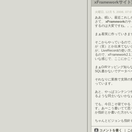
xFrameworkサイ
火曜日, 12月 5, 2006, 07:0
ああ、眠い。最近これし
さて、
xFramework
のサ
するのは大変ですね。。
まぁ着実に作っていきま
そこからやっているので、
が（笑）とか出来てない
が、LiveRecordの
るので、xFramework2
いな感じで、ここにかこ
まぁO/Rマッピング知
SQL書かないでデータ
それなりに業務で支障の
っています。
あと、やっぱコンテンツ
るような同士いないかな
でも、今日こそ寝てやる
す。あーこう書いてて思
か指針とか書いた方がい
ちゃんとビジョンも指針
コメントを書く
|
こ