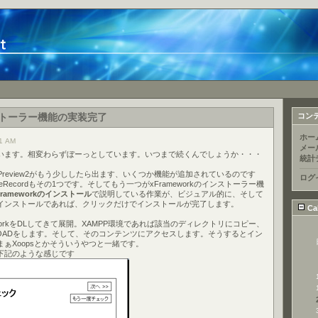
ンストーラー機能の実装完了
コン
ホー
1 AM
メー
います。相変わらずぼーっとしています。いつまで続くんでしょうか・・・
統計
.1.1 Preview2がもう少ししたら出ます、いくつか機能が追加されているのです
ログ
eRecordもその1つです。そしてもう一つがxFrameworkのインストーラー機
Frameworkのインストール
で説明している作業が、ビジュアル的に、そして
インストールであれば、クリックだけでインストールが完了します。
Ca
workをDLしてきて展開。XAMPP環境であれば該当のディレクトリにコピー、
LOADをします。そして、そのコンテンツにアクセスします。そうするとイン
ぁXoopsとかそういうやつと一緒です。
下記のような感じです