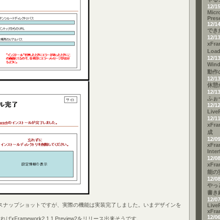
12/1
Micr
Pres
12/1
でき
12/1
xFra
Loa
12/1
Win
動作
12/1
休憩
12/1
ふぉ
12/1
Liv
12/1
xFr
成
12/0
xFra
Inte
12/0
xFr
能の
12/0
やっ
書き
12/0
スナップショットですが、実際の機能は実装完了しました。いまデザインを
Live
xFra
12/0
xFramework2.1.1 Preview2をリリース出来そうです。