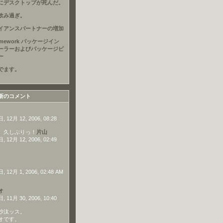
にデスクトップが死んだ。
飲み過ぎ。
イアンスパートナーの増加
amework パッケージイン
ーラーおよびパッケージビ
ー
でます。
新のコメント
 12月 12, 2006, 08:28
、久しぶりっ！
片山
 12月 12, 2006, 02:49
 12月 1, 2006, 02:48 AM
オ
 11月 30, 2006, 10:40
沙汰ッス。
オです。