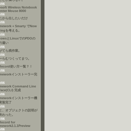
5/06
osoft Wireless Notebook
enter Mouse 8000
4/06
たから出したいだけ
3/06
mework + Smarty でNow
dingを考える。
3/06
dowsとLinuxでのPDOの
の違い
3/06
がてら残作業。
3/06
ーらむつくってまつ。
2/06
eRecord使い方一覧？！
1/06
ameworkインストーラー完
9/06
mework Command Line
rface(CLI) 完成
8/06
ameworkインストーラー機
実装完了
8/06
と、オブジェクトの説明が
終わった。
7/06
Record for
mework2.1.1Preview
6/06