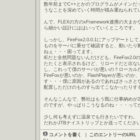
数年前までC++とかのプログラムがメインだ
うなことを深めていく時間が積み重ねられて
んで、FLEXの方のxFramework連携の大
ら細かい設計にははいっていくところです。
しっかし、FireFox2.0.0.1にアップデートして、
ものをサーバに乗せて確認すると、動いたり
ねぇ・・・困ってます。
IEだと全然問題ないんだけども。FireFox2
たたくと表示されるけど、リロードだと出な
し。これって僕のサーバが悪いの？ローカル
FireFoxが悪いのか、FlashPlayerが悪
す・・・僕に原因があるのであればさっさと
配置しただけのものすら出てこなかったりす
そんなこんなで、弊社はもう既に仕事納めが2
のですが、やっぱりこうなるのね・・・って
少し何も考えずに温泉でも行きたいですわ。
だれかJTBナイストリップとか送ってくださ
コメントを書く
|
このエントリーのURL