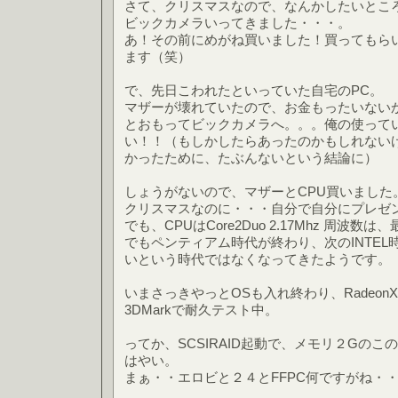
さて、クリスマスなので、なんかしたいとこ
ビックカメラいってきました・・・。
あ！その前にめがね買いました！買ってもら
ます（笑）
で、先日こわれたといっていた自宅のPC。
マザーが壊れていたので、お金もったいない
とおもってビックカメラへ。。。俺の使っている
い！！（もしかしたらあったのかもしれない
かったために、たぶんないという結論に）
しょうがないので、マザーとCPU買いました
クリスマスなのに・・・自分で自分にプレゼ
でも、CPUはCore2Duo 2.17Mhz 周波
でもペンティアム時代が終わり、次のINTE
いという時代ではなくなってきたようです。
いまさっきやっとOSも入れ終わり、Radeon
3DMarkで耐久テスト中。
ってか、SCSIRAID起動で、メモリ２Gのこ
はやい。
まぁ・・エロビと２４とFFPC何ですがね・