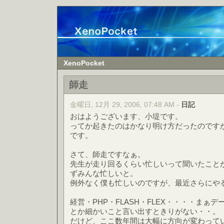
XenoPocket
師走
金曜日, 12月 29, 2006, 07:48 AM -
日記
おはようございます、小堤です。
ってか起きたのはかなり明け方だったのですが
です。
さて、師走ですなぁ。
先生が走り回るくらい忙しいって聞いたこと
ずみんな忙しいと。
例外なく僕も忙しいのですが、最近さらにや
経営・PHP・FLASH・FLEX・・・・まぁ
とか細かいこと言い出すときりがない・・。
だけど、ここ数年間は大幅に方向が変わって