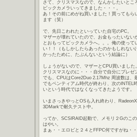
さて、クリスマスなので、なんかしたいとこ
ビックカメラいってきました・・・。
あ！その前にめがね買いました！買ってもら
ます（笑）
で、先日こわれたといっていた自宅のPC。
マザーが壊れていたので、お金もったいない
とおもってビックカメラへ。。。俺の使っている
い！！（もしかしたらあったのかもしれない
かったために、たぶんないという結論に）
しょうがないので、マザーとCPU買いました
クリスマスなのに・・・自分で自分にプレゼ
でも、CPUはCore2Duo 2.17Mhz 周波
でもペンティアム時代が終わり、次のINTE
いという時代ではなくなってきたようです。
いまさっきやっとOSも入れ終わり、Radeon
3DMarkで耐久テスト中。
ってか、SCSIRAID起動で、メモリ２Gのこ
はやい。
まぁ・・エロビと２４とFFPC何ですがね・