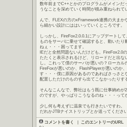
数年前までC++とかのプログラムがメインだ
うなことを深めていく時間が積み重ねられて
んで、FLEXの方のxFramework連携の大
ら細かい設計にははいっていくところです。
しっかし、FireFox2.0.0.1にアップデートして、
ものをサーバに乗せて確認すると、動いたり
ねぇ・・・困ってます。
IEだと全然問題ないんだけども。FireFox2
たたくと表示されるけど、リロードだと出な
し。これって僕のサーバが悪いの？ローカル
FireFoxが悪いのか、FlashPlayerが悪
す・・・僕に原因があるのであればさっさと
配置しただけのものすら出てこなかったりす
そんなこんなで、弊社はもう既に仕事納めが2
のですが、やっぱりこうなるのね・・・って
少し何も考えずに温泉でも行きたいですわ。
だれかJTBナイストリップとか送ってくださ
コメントを書く
|
このエントリーのURL