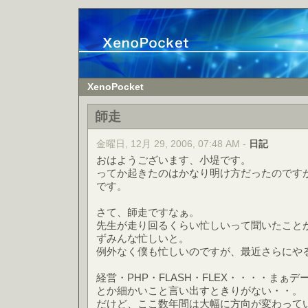
XenoPocket
師走
金曜日, 12月 29, 2006, 07:48 AM -
日記
おはようございます、小堤です。
ってか起きたのはかなり明け方だったのですが
です。
さて、師走ですなぁ。
先生が走り回るくらい忙しいって聞いたこと
ずみんな忙しいと。
例外なく僕も忙しいのですが、最近さらにや
経営・PHP・FLASH・FLEX・・・・まぁ
とか細かいこと言い出すときりがない・・。
だけど、ここ数年間は大幅に方向が変わって