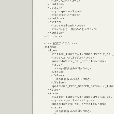
        <text>次へ</text>
      </button>
      <button>
        <type>prev</type>
        <text>前へ</text>
      </button>
      <button>
        <type>reload</type>
        <text>もう一度読み込む</text>
      </button>
    </buttons>
    <!-- 配置アイテム -->
    <items>
      <item>
        <title>_library/txtDBTblPrefix_tbl_
        <type>is_writable</type>
        <name>bWrite_tbl_article</name>
        <true>
          <msg>書き込み可能</msg>
        </true>
        <false>
          <msg>書き込み不可</msg>
        </false>
        <path>%XF_EXEC_SCREEN_PATH%../_libr
      </item>
      <item>
        <title>_library/txtDBTblPrefix_tbl_
        <type>is_writable</type>
        <name>bWrite_tbl_article</name>
        <true>
          <msg>書き込み可能</msg>