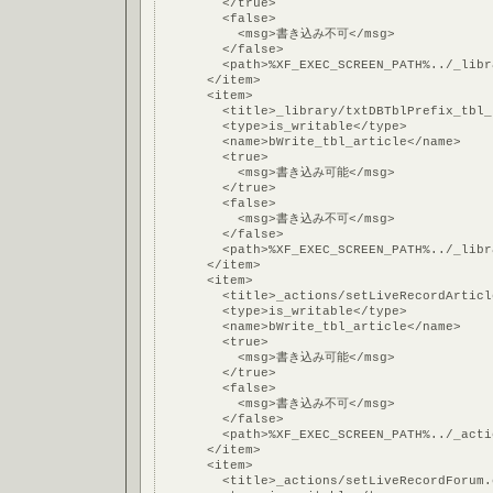
        </true>
        <false>
          <msg>書き込み不可</msg>
        </false>
        <path>%XF_EXEC_SCREEN_PATH%../_libr
      </item>
      <item>
        <title>_library/txtDBTblPrefix_tbl_
        <type>is_writable</type>
        <name>bWrite_tbl_article</name>
        <true>
          <msg>書き込み可能</msg>
        </true>
        <false>
          <msg>書き込み不可</msg>
        </false>
        <path>%XF_EXEC_SCREEN_PATH%../_libr
      </item>
      <item>
        <title>_actions/setLiveRecordArticl
        <type>is_writable</type>
        <name>bWrite_tbl_article</name>
        <true>
          <msg>書き込み可能</msg>
        </true>
        <false>
          <msg>書き込み不可</msg>
        </false>
        <path>%XF_EXEC_SCREEN_PATH%../_acti
      </item>
      <item>
        <title>_actions/setLiveRecordForum.