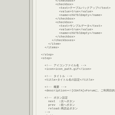
          </checkbox>
          <checkbox>
            <text>テーブルバックアップ</text>
            <value>true</value>
            <name>chkTblEmpty</name>
          </checkbox>
          <checkbox>
            <text>サンプルデータ</text>
            <value>true</value>
            <name>chkTblEmpty</name>
          </checkbox>
        </checkboxes>
      </item>
    </items>
  </step>
  <step>
    <!-- アイコンファイル名 -->
    <icon>icon_path.gif</icon>
    <!-- タイトル -->
    <title>タイトル名の設定</title>
    <!-- 概要 -->
    <description><![CDATA[xForumに、ご利
    <!-- ボタン設定
      next  :次へボタン
      prev  :前へボタン
      reload:再読込ボタン
    -->