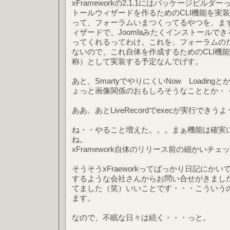
xFrameworkの2.1.1にはパッケージビル
トールウィザードを作るためのCLI機能を実
って、フォーラムいまつくってるやつを、ま
ィザードで、Joomlaみたくインストールで
ってくれるってわけ。これを、フォーラムの
ないので、これ自体を作成するためのCLI機
称）として実装する予定なんでげす。
あと、SmartyでやりにくいNow Loadingとか
ょっと画像関係のおもしろそうなこととか・
ああ、あとLiveRecordでexecが実行でき
ね・・やること増えた。。。まぁ機能は確実
ね。
xFramework自体のリリース前の細かいチ
そうそうxFraeworkってばっかり日記にか
するような会社さんからお問い合せがきまし
てました（笑）いいことです・・・こういう
ます。
なので、不眠な日々は続く・・・っと。