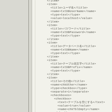
      </item>
      <item>
        <title>ユーザ名</title>
        <name>txtDBUserName</name>
        <type>text</type>
        <value>localhost</value>
      </item>
      <item>
        <title>パスワード</title>
        <name>txtDBPassword</name>
        <type>text</type>
      </item>
      <item>
        <title>データベース名</title>
        <name>txtDBName</name>
        <type>text</type>
      </item>
      <item>
        <title>テーブル頭文字</title>
        <name>txtDBPrefix</name>
        <type>text</type>
      </item>
      <item>
        <title>その他</title>
        <name>chkOther</name>
        <type>checkbox</type>
        <separate>1</separate>
        <checkboxes>
          <checkbox>
            <text>テーブルを空にする</text>
            <value>true</value>
            <name>chkTblEmpty</name>