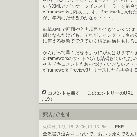
そのうちパッケージビルダーという作ったア
いうXMLとパッケージインストーラーを結合す
xFrameworkに内蔵します。Preview3
が、年内にだせるのかなぁ・・・。
結構XMLで画面や入力項目ができていくのは
感じなんだけども、それがディレクトリ名の
に使える状態でできていく様は結構おもしろ
がんばって早くだせるようにがんばりますわ
xFrameworkのサイトの方も結構きていた
そろドキュメントもおっつけていかないと・
xFramework Preview3リリースしたら再
コメントを書く
|
このエントリーのURL
/ 19 )
死んでます。
火曜日, 12月 19, 2006, 01:13 PM -
PHP
全然書き込みをしないで、おいっ死んでるん