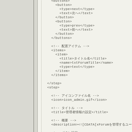
    <buttons>
      <button>
        <type>next</type>
        <text>次へ</text>
      </button>
      <button>
        <type>prev</type>
        <text>前へ</text>
      </button>
    </buttons>
    <!-- 配置アイテム -->
    <items>
      <item>
        <title>タイトル名</title>
        <name>txtForumTitle</name>
        <type>text</type>
      </item>
    </items>
  </step>
  <step>
    <!-- アイコンファイル名 -->
    <icon>icon_admin.gif</icon>
    <!-- タイトル -->
    <title>管理者情報の設定</title>
    <!-- 概要 -->
    <description><![CDATA[xForumを管理する