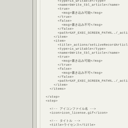
        <type>is_writable</type>
        <name>bWrite_tbl_article</name>
        <true>
          <msg>書き込み可能</msg>
        </true>
        <false>
          <msg>書き込み不可</msg>
        </false>
        <path>%XF_EXEC_SCREEN_PATH%../_acti
      </item>
      <item>
        <title>_actions/setLiveRecordArticl
        <type>is_writable</type>
        <name>bWrite_tbl_article</name>
        <true>
          <msg>書き込み可能</msg>
        </true>
        <false>
          <msg>書き込み不可</msg>
        </false>
        <path>%XF_EXEC_SCREEN_PATH%../_acti
      </item>
    </items>
  </step>
  <step>
    <!-- アイコンファイル名 -->
    <icon>icon_license.gif</icon>
    <!-- タイトル -->
    <title>ライセンス</title>