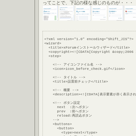
ってことで、下記の様な感じのものが・・・
<?xml version="1.0" encoding="Shift_JIS"?>
<wizard>
  <title>xForumインストールウィザード</title>
  <copyright><![CDATA[Copyright &copy;2006 
  <step>
    <!-- アイコンファイル名 -->
    <icon>icon_before_check.gif</icon>
    <!-- タイトル -->
    <title>設置前チェック</title>
    <!-- 概要 -->
    <description><![CDATA[表示要素が赤
    <!-- ボタン設定
      next  :次へボタン
      prev  :前へボタン
      reload:再読込ボタン
    -->
    <buttons>
      <button>
        <type>next</type>