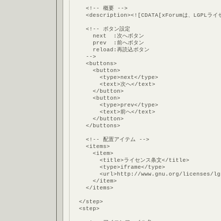
    <!-- 概要 -->
    <description><![CDATA[xForumは、LG
    <!-- ボタン設定
      next  :次へボタン
      prev  :前へボタン
      reload:再読込ボタン
    -->
    <buttons>
      <button>
        <type>next</type>
        <text>次へ</text>
      </button>
      <button>
        <type>prev</type>
        <text>前へ</text>
      </button>
    </buttons>
    <!-- 配置アイテム -->
    <items>
      <item>
        <title>ライセンス条文</title>
        <type>iframe</type>
        <url>http://www.gnu.org/licenses/lg
      </item>
    </items>
  </step>
  <step>