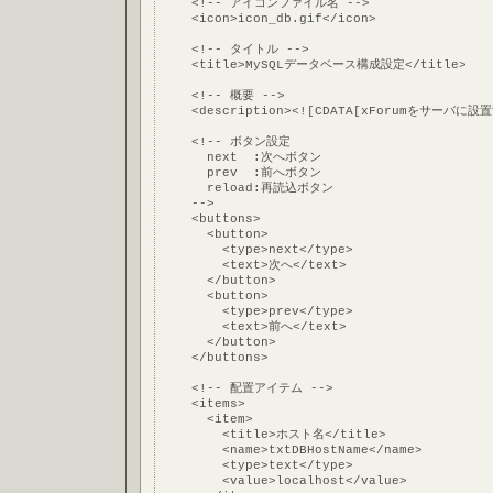
    <!-- アイコンファイル名 -->
    <icon>icon_db.gif</icon>
    <!-- タイトル -->
    <title>MySQLデータベース構成設定</title>
    <!-- 概要 -->
    <description><![CDATA[xForumを
    <!-- ボタン設定
      next  :次へボタン
      prev  :前へボタン
      reload:再読込ボタン
    -->
    <buttons>
      <button>
        <type>next</type>
        <text>次へ</text>
      </button>
      <button>
        <type>prev</type>
        <text>前へ</text>
      </button>
    </buttons>
    <!-- 配置アイテム -->
    <items>
      <item>
        <title>ホスト名</title>
        <name>txtDBHostName</name>
        <type>text</type>
        <value>localhost</value>