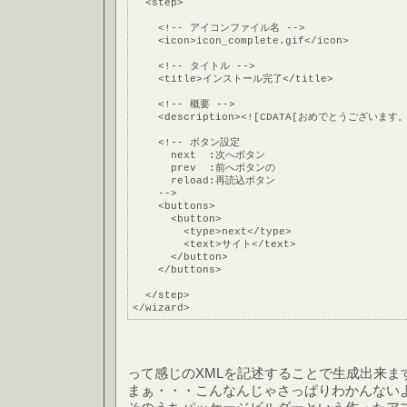
  <step>
    <!-- アイコンファイル名 -->
    <icon>icon_complete.gif</icon>
    <!-- タイトル -->
    <title>インストール完了</title>
    <!-- 概要 -->
    <description><![CDATA[おめでとうご
    <!-- ボタン設定
      next  :次へボタン
      prev  :前へボタンの
      reload:再読込ボタン
    -->
    <buttons>
      <button>
        <type>next</type>
        <text>サイト</text>
      </button>
    </buttons>
  </step>
</wizard>
って感じのXMLを記述することで生成出来ま
まぁ・・・こんなんじゃさっぱりわかんない