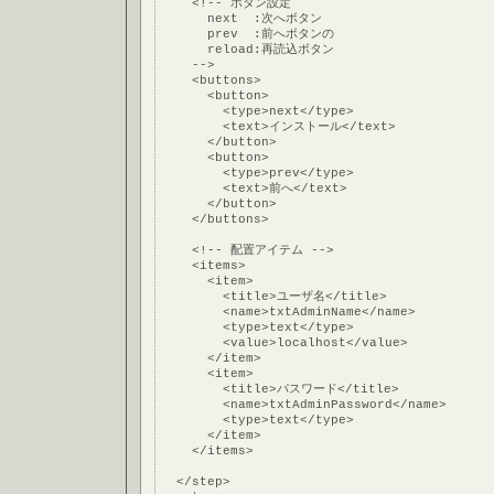
    <!-- ボタン設定
      next  :次へボタン
      prev  :前へボタンの
      reload:再読込ボタン
    -->
    <buttons>
      <button>
        <type>next</type>
        <text>インストール</text>
      </button>
      <button>
        <type>prev</type>
        <text>前へ</text>
      </button>
    </buttons>
    <!-- 配置アイテム -->
    <items>
      <item>
        <title>ユーザ名</title>
        <name>txtAdminName</name>
        <type>text</type>
        <value>localhost</value>
      </item>
      <item>
        <title>パスワード</title>
        <name>txtAdminPassword</name>
        <type>text</type>
      </item>
    </items>
  </step>